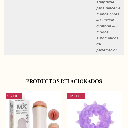
adaptable
para placer a
manos libres
– Función
giratoria – 7
modos
automáticos
de
penetración
PRODUCTOS RELACIONADOS
5
%
OFF
10
%
OFF