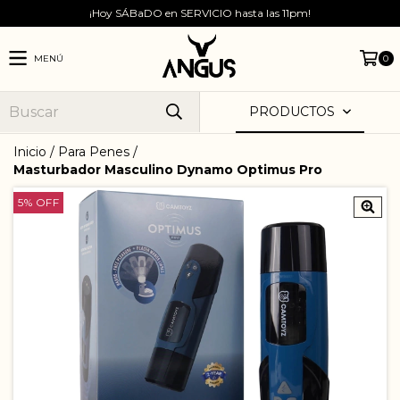
¡Hoy SÁBaDO en SERVICIO hasta las 11pm!
MENÚ
0
PRODUCTOS
Inicio
/
Para Penes
/
Masturbador Masculino Dynamo Optimus Pro
5
%
OFF