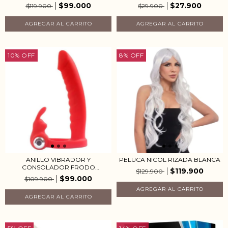
$99.000
$27.900
$119.900
$29.900
10
%
OFF
8
%
OFF
ANILLO VIBRADOR Y
PELUCA NICOL RIZADA BLANCA
CONSOLADOR FRODO
$119.900
$129.900
CAMTO...
$99.000
$109.900