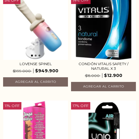
5
%
OFF
14
%
OFF
LOVENSE SPINEL
CONDÓN VITALIS SAFETY /
NATURAL X 3
$949.900
$999.000
$12.900
$15.000
11
%
OFF
17
%
OFF