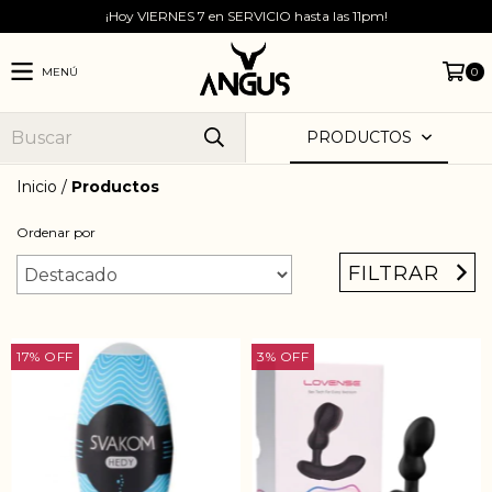
¡Hoy VIERNES 7 en SERVICIO hasta las 11pm!
MENÚ
0
PRODUCTOS
Inicio
/
Productos
Ordenar por
FILTRAR
17
%
OFF
3
%
OFF