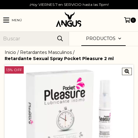
¡Hoy VIERNES 7 en SERVICIO hasta las 11pm!
MENÚ
0
PRODUCTOS
Inicio
/
Retardantes Masculinos
/
Retardante Sexual Spray Pocket Pleasure 2 ml
13
%
OFF